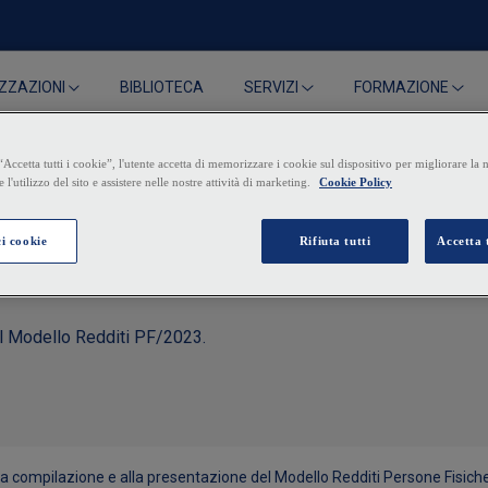
BIBLIOTECA
ZZAZIONI
SERVIZI
FORMAZIONE
el Modello Redditi PF/2023.
la compilazione e alla presentazione del Modello Redditi Persone Fisich