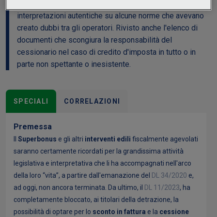
compreso il “Superbonus”, fornendo anche interessanti
interpretazioni autentiche su alcune norme che avevano
creato dubbi tra gli operatori. Rivisto anche l'elenco di
documenti che scongiura la responsabilità del
cessionario nel caso di credito d'imposta in tutto o in
parte non spettante o inesistente.
SPECIALI
CORRELAZIONI
Premessa
Il
Superbonus
e gli altri
interventi edili
fiscalmente agevolati
saranno certamente ricordati per la grandissima attività
legislativa e interpretativa che li ha accompagnati nell'arco
della loro “vita”, a partire dall'emanazione del
DL 34/2020
e,
ad oggi, non ancora terminata. Da ultimo, il
DL 11
/2023
, ha
completamente bloccato, ai titolari della detrazione, la
possibilità di optare per lo
sconto in fattura
e la
cessione