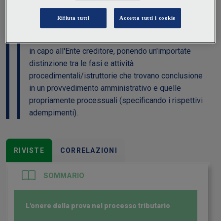
all'amministrazione finanziaria l'onere di provare gli
elementi costitutivi del diritto di credito vantato in
forza di provvedimenti accertativi/coattivi. La
Cassazione ha declinato i profili dell'onere gravanti
in capo all'Ente creditore, ponendo un'importate
distinzione tra le fasi e attività
procedimentali/istruttorie che trovano conclusione
in un provvedimento amministrativo e quelle
propriamente processuali (specificando i rispettivi
adempimenti).
RIVISTE
CORRELAZIONI
SOMMARIO
L'onere della prova nel processo tributario