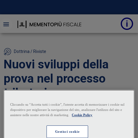
Dottrina / Riviste
Nuovi sviluppi della
prova nel processo
tributario
30 Giugno 2023
|
Raimondo D'antonio
L'istituto della prova nel processo tributario è stato
di recente inciso dalla L. 130/2022, ponendo in capo