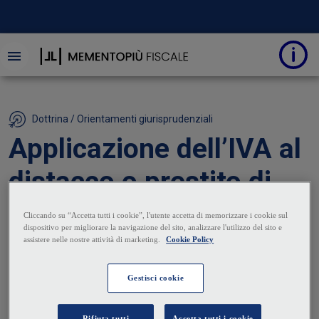
Dottrina / Orientamenti giurisprudenziali
Applicazione dell’IVA al
distacco o prestito di
personale
19 Febbraio 2025
|
Marco Peirolo
Secondo la giurisprudenza comunitaria e italiana, il
distacco di personale è una prestazione imponibile