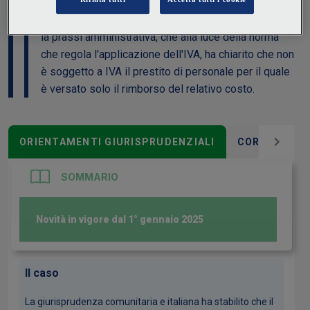
a IVA anche se effettuata a fronte del mero rimborso
dei costi del personale distaccato. Di diverso avviso
la prassi amministrativa, che alla luce della norma
che regola l'applicazione dell'IVA, ha chiarito che non
è soggetto a IVA il prestito di personale per il quale
è versato solo il rimborso del relativo costo.
ORIENTAMENTI GIURISPRUDENZIALI
CORRELAZIO
SOMMARIO
Novità in vigore dal 1° gennaio 2025
Il caso
La giurisprudenza comunitaria e italiana ha stabilito che il