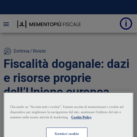
Dottrina / Riviste
Fiscalità doganale: dazi
e risorse proprie
dell’Unione europea
07 Ottobre 2024
|
Sara Armella
I dazi doganali rivestono un ruolo centrale per
l’Unione europea, non soltanto perché sono istituiti e