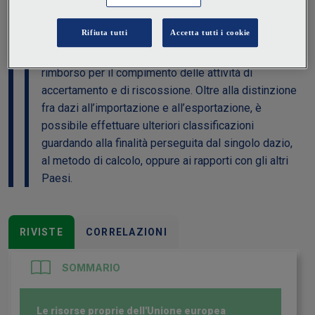
riscossi sulla base di un insieme di regole comuni a
tutti i Paesi UE, ma anche perché rappresentano
risorse proprie dell’Unione europea. Gli Stati membri
possono trattenere soltanto il 25% a titolo di
rimborso per il compimento delle attività di
accertamento e di riscossione. Oltre alla distinzione
fra dazi all’importazione e all’esportazione, è
possibile effettuare ulteriori classificazioni
guardando alla finalità perseguita dal singolo dazio,
al metodo di calcolo, oppure ai rapporti con gli altri
Paesi.
RIVISTE
CORRELAZIONI
SOMMARIO
Le risorse proprie dell'Unione europea