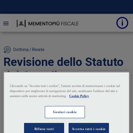
Dottrina / Riviste
Revisione dello Statuto
del Contribuente:
recepiti i criteri direttivi
della Legge delega
12 Gennaio 2024
|
Massimo Romeo
Il D.Lgs. 219/2023 pubblicato nella GU n. 2 del 3