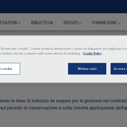
BIBLIOTECA
ZZAZIONI
SERVIZI
FORMAZIONE
stire i metadati delle e-m
nendo le linee di indirizzo da seguire per la gestione nel contesto
sul periodo di conservazione e sulla corretta applicazione dell'art