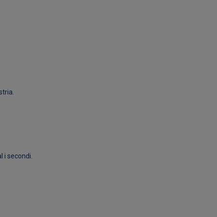
tria.
 i secondi.