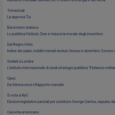
Riunione mondiale dell'Aie con i ministri di energia e del clima.
Trimestrali
La approva Tui.
Barometro tedesco
Lo pubblica l'istituto Zew e misura la morale degli investitori.
Dal Regno Unito
Indice dei salari, redditi mensili esclusi i bonus in dicembre. Escono
Soldati a Londra
L'Istituto internazionale di studi strategici pubblica “Il bilancio milit
Opec
Da Vienna esce il Rapporto mensile.
Si vota a NyC
Elezioni legislative parziali per sostituire George Santos, espulso d
Carovita americano