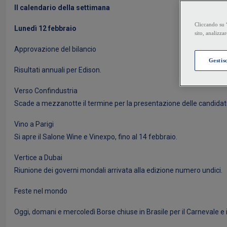
Il calendario della settimana
Lunedì 12 febbraio
Approvazione del bilancio
Risultati annuali per Edison.
Verso Confindustria
Scade a mezzanotte il termine per la presentazione delle candidat
Vino a Parigi
Si apre il Salone Wine e Vinexpo, fino al 14 febbraio.
Vertice a Dubai
Riunione dei governi mondali arrivata alla edizione numero undici.
Feste nel mondo
Oggi, domani e mercoledì Borse chiuse in Brasile per il Carnevale 