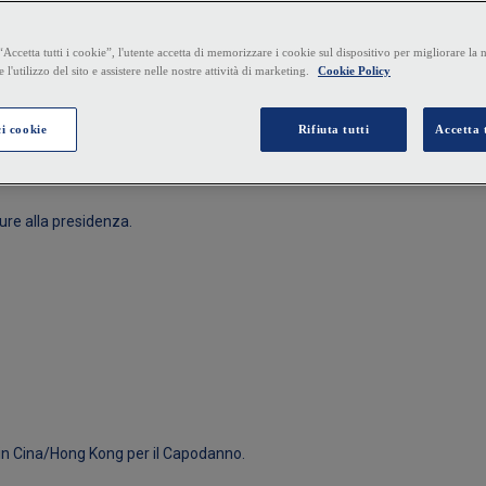
ure alla presidenza.
e in Cina/Hong Kong per il Capodanno.