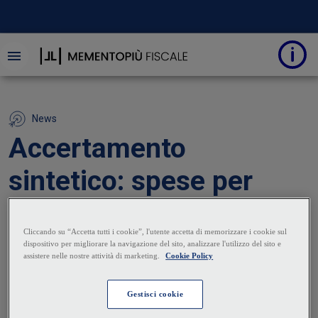
News
Accertamento
sintetico: spese per
incrementi patrimoniali
rilevate
12 Febbraio 2024
|
Gaetano Murano
La Cassazione si è pronunciata su un caso relativo