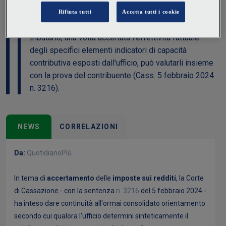
alle spese per incrementi patrimoniali dando
continuità all'orientamento secondo cui il giudice
tributario, una volta accertata l'effettività fattuale
degli specifici elementi indicatori di capacità
contributiva esposti dall'ufficio, può valutarli insieme
con la prova del contribuente (Cass. 5 febbraio 2024
n. 3216).
NEWS
CORRELAZIONI
Da:
QuotidianoPiù
In tema di
accertamento
delle
imposte sui redditi
, la Corte
di Cassazione - con la sentenza
n. 3216
del 5 febbraio 2024 -
ha inteso dare continuità all'ormai consolidato orientamento
secondo cui qualora l'ufficio determini sinteticamente il