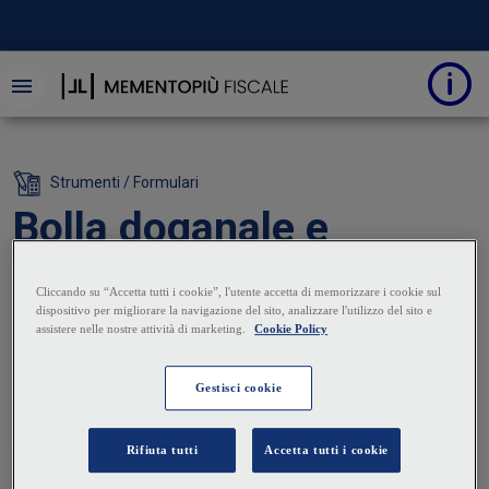
Strumenti / Formulari
Bolla doganale e
ravvedimento operoso
Stefano Comisi
FORMULARI
CORRELAZIONI
SOMMARIO