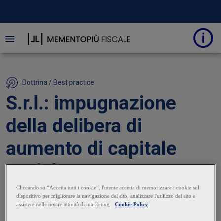
Dottrina / Best practice
S.r.l.: impugnazione
della delibera di
aumento di capitale
sociale
11 Giugno 2024
|
Graziana Toscano
Alessandro Cavallanti
Nell’ambito delle società a responsabilità limitata, al