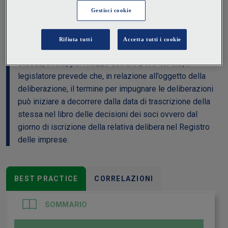
fine di individuare il
dies a quo
dal quale inizia a
decorrere il termine per impugnare le deliberazioni è
opportuno verificare se l’oggetto della deliberazione
riveste un ruolo “impattate” sulla vita della società
stessa; infatti, per mezzo dell’art. 2479-ter c.c., il
legislatore prevede che, in relazione all’oggetto della
deliberazione, il termine per impugnare le deliberazioni
può iniziare a decorrere dalla data di trascrizione della
stessa nel libro delle decisioni dei soci ovvero dal
giorno di iscrizione della relativa delibera nel Registro
delle imprese.
BEST PRACTICE
CORRELAZIONI
SOMMARIO