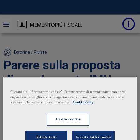
Dottrina / Riviste
Parere sulla proposta
di regolamento IMU
13 Giugno 2024
|
Pietro Paolo Mauro
Rosario Poliso
L’organo di revisione dell'ente locale, in base alle
disposizioni normative, rilascia il parere sul
regolamento IMU adottato dall’ente. La verifica
dell’organo di revisione deve essere effettuata sulla