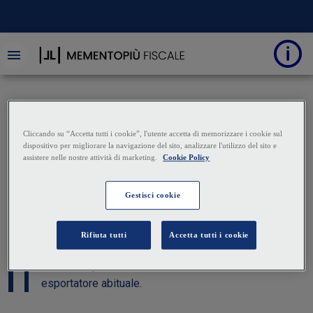
Quesiti operativi
Status di esportatore
abituale
04 Giugno 2024
|
Vincenzo Cristiano
Si chiede di conoscere quali sono i requisiti
necessari per l’ottenimento dello status di
esportatore abituale.