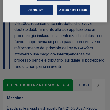
Con una recente pronuncia i giudici tributari sono
stati chiamati ad applicare l’art. 21
bis
D.Lgs.
74/2000, recentemente introdotto, che aveva
destato dubbi in merito alla sua applicazione ai
processi già instaurati. La sentenza da salutarsi con
favore rappresenta un primo passo concreto verso il
rafforzamento del principio del
ne bis in idem
attraverso una maggiore interdipendenza tra
processo penale e tributario, sul quale si potrebbero
fare ulteriori passi in avanti.
GIURISPRUDENZA COMMENTATA
CORRELAZIONI
Massima
È applicabile al giudizio di appello l'art. 21
bis
Dlgs 74/2000,