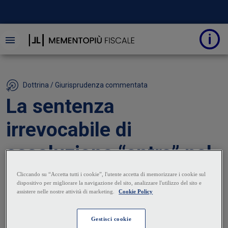
Dottrina / Giurisprudenza commentata
La sentenza
irrevocabile di
assoluzione “entra” nel
processo tributario:
prime applicazioni
25 Ottobre 2024
|
Valeria Nicoletti