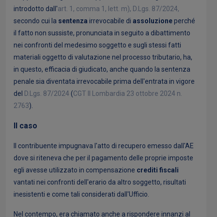
introdotto dall'
art. 1, comma 1, lett. m), D.Lgs. 87/2024,
secondo cui la
sentenza
irrevocabile di
assoluzione
perché
il fatto non sussiste, pronunciata in seguito a dibattimento
nei confronti del medesimo soggetto e sugli stessi fatti
materiali oggetto di valutazione nel processo tributario, ha,
in questo, efficacia di giudicato, anche quando la sentenza
penale sia diventata irrevocabile prima dell'entrata in vigore
del
D.Lgs. 87/2024
(
CGT II Lombardia 23 ottobre 2024 n.
2763
).
Il caso
Il contribuente impugnava l'atto di recupero emesso dall'AE
dove si riteneva che per il pagamento delle proprie imposte
egli avesse utilizzato in compensazione
crediti fiscali
vantati nei confronti dell'erario da altro soggetto, risultati
inesistenti e come tali considerati dall'Ufficio.
Nel contempo, era chiamato anche a rispondere innanzi al