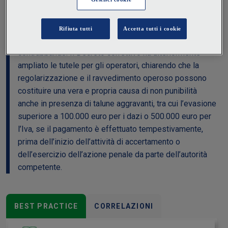
parte per correggere inesattezze o irregolarità senza
nessuna conseguenza penale. Sono queste le novità
previste dalla Circ. AE 10 dicembre 2024 n. 25/D, con
l’obiettivo di limitare le contestazioni per
contrabbando. Il Decreto correttivo ha ulteriormente
ampliato le tutele per gli operatori, chiarendo che la
regolarizzazione e il ravvedimento operoso possono
costituire una vera e propria causa di non punibilità
anche in presenza di talune aggravanti, tra cui l’evasione
superiore a 100.000 euro per i dazi o 500.000 euro per
l’Iva, se il pagamento è effettuato tempestivamente,
prima dell’inizio dell’attività di accertamento o
dell’esercizio dell’azione penale da parte dell’autorità
competente.
BEST PRACTICE
CORRELAZIONI