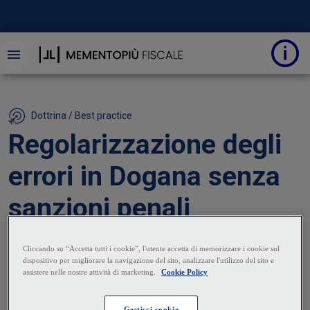
Dottrina / Best practice
Regolarizzazione degli
errori in Dogana senza
sanzioni penali
16 Giugno 2025
|
Sara Armella
È possibile regolarizzare gli errori con una
dichiarazione doganale tardiva e revisione su istanza di