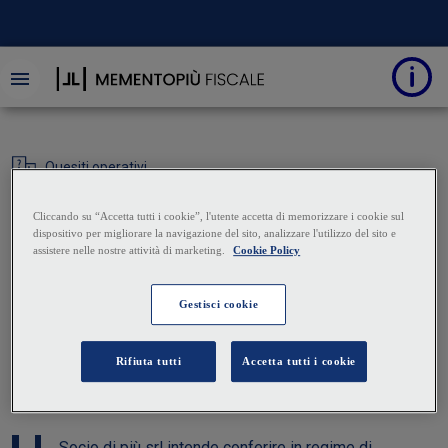
Quesiti operativi
Conferimento a
realizzo controllato e
distribuzione dei
dividendi
22 Aprile 2025
|
Boscolo & Partners STP
Socio di più srl intende conferire in regime di