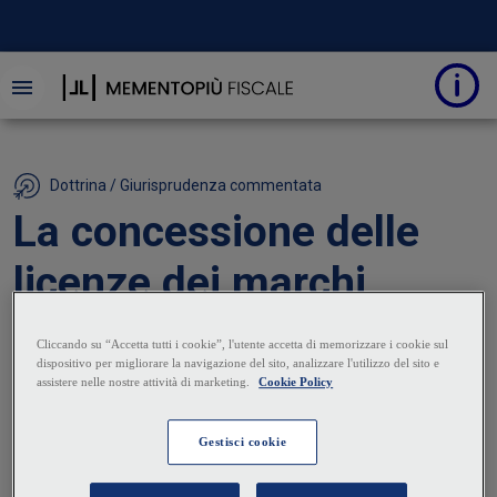
Dottrina / Giurisprudenza commentata
La concessione delle
licenze dei marchi
detenuti in comunione
22 Maggio 2025
|
Rosella Staropoli
Rebecca Gamber
In caso di comunione sul marchio, il contratto di
licenza d’uso a terzi in via esclusiva richiede il