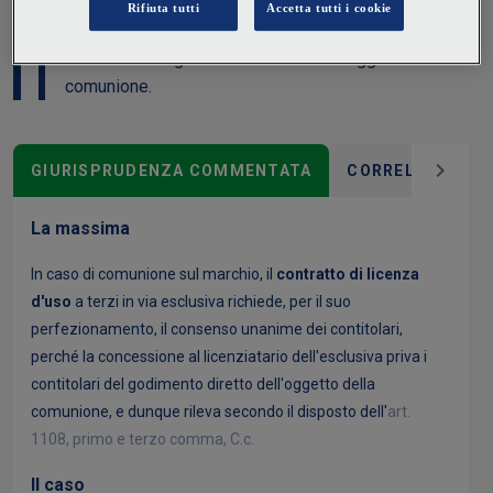
consenso unanime dei contitolari, perché la
concessione al licenziatario dell’esclusiva priva i
contitolari del godimento diretto dell’oggetto della
comunione.
GIURISPRUDENZA COMMENTATA
CORRELAZIONI
La massima
In caso di comunione sul marchio, il
contratto di licenza
d'uso
a terzi in via esclusiva richiede, per il suo
perfezionamento, il consenso unanime dei contitolari,
perché la concessione al licenziatario dell'esclusiva priva i
contitolari del godimento diretto dell'oggetto della
comunione, e dunque rileva secondo il disposto dell'
art.
1108, primo e terzo comma, C.c.
Il caso