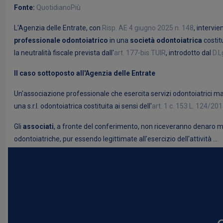
Fonte:
QuotidianoPiù
L'Agenzia delle Entrate, con
Risp. AE 4 giugno 2025 n. 148
, intervi
professionale odontoiatrico
in una
società odontoiatrica
costitu
la neutralità fiscale prevista dall'
art. 177-bis TUIR
, introdotto dal
D.L
Il caso sottoposto all'Agenzia delle Entrate
Un'associazione professionale che esercita servizi odontoiatrici manif
una s.r.l. odontoiatrica costituita ai sensi dell'
art. 1 c. 153 L. 124/20
Gli
associati
, a fronte del conferimento, non riceveranno denaro ma q
odontoiatriche, pur essendo legittimate all'esercizio dell'attività ...