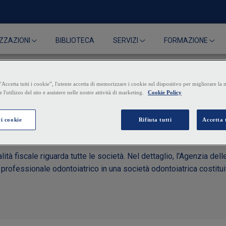
BIBLIOTECA
ZZAZIONI
SERVIZI
FORMAZIONE
i: il regime di neutralità 
ità fiscale riguarda tutte le società. Nel dettaglio, l'Agenzia dell
 professionale odontoiatrico in una società odontoiatrica costitui