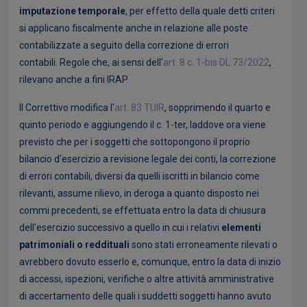
imputazione temporale
, per effetto della quale detti criteri
si applicano fiscalmente anche in relazione alle poste
contabilizzate a seguito della correzione di errori
contabili. Regole che, ai sensi dell'
art. 8 c. 1-bis DL 73/2022
,
rilevano anche a fini IRAP.
Il Correttivo modifica l'
art. 83 TUIR
, sopprimendo il quarto e
quinto periodo e aggiungendo il c. 1-ter, laddove ora viene
previsto che per i soggetti che sottopongono il proprio
bilancio d'esercizio a revisione legale dei conti, la correzione
di errori contabili, diversi da quelli iscritti in bilancio come
rilevanti, assume rilievo, in deroga a quanto disposto nei
commi precedenti, se effettuata entro la data di chiusura
dell'esercizio successivo a quello in cui i relativi
elementi
patrimoniali o reddituali
sono stati erroneamente rilevati o
avrebbero dovuto esserlo e, comunque, entro la data di inizio
di accessi, ispezioni, verifiche o altre attività amministrative
di accertamento delle quali i suddetti soggetti hanno avuto