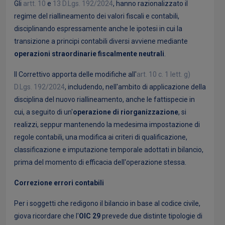
Gli
artt. 10
e
13 D.Lgs. 192/2024
, hanno razionalizzato il
regime del riallineamento dei valori fiscali e contabili,
disciplinando espressamente anche le ipotesi in cui la
transizione a principi contabili diversi avviene mediante
operazioni straordinarie fiscalmente neutrali
.
Il Correttivo apporta delle modifiche all'
art. 10 c. 1 lett. g)
D.Lgs. 192/2024
, includendo, nell'ambito di applicazione della
disciplina del nuovo riallineamento, anche le fattispecie in
cui, a seguito di un'
operazione di riorganizzazione
, si
realizzi, seppur mantenendo la medesima impostazione di
regole contabili, una modifica ai criteri di qualificazione,
classificazione e imputazione temporale adottati in bilancio,
prima del momento di efficacia dell'operazione stessa.
Correzione errori contabili
Per i soggetti che redigono il bilancio in base al codice civile,
giova ricordare che l'
OIC 29
prevede due distinte tipologie di