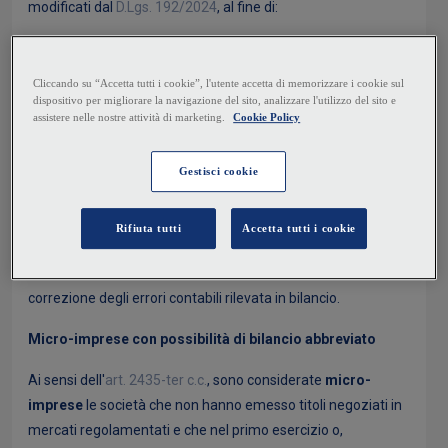
modificati dal
D.Lgs. 192/2024
, al fine di:
definire gli effetti della rinuncia alle regole semplificate di
redazione del
bilancio d'esercizio
per le
micro-
imprese
;
modificare la disciplina fiscale riguardante gli interessi di
mora
revisionare le disposizioni riguardanti il
riallineamento
dei valori contabili e fiscali, in presenza del cambio delle
rappresentazioni contabili adottate dalle imprese.
In più, vengono riformulate le disposizioni che consentono, a
determinate condizioni, il riconoscimento fiscale della
correzione degli errori contabili rilevata in bilancio.
Micro-imprese con possibilità di bilancio abbreviato
Ai sensi dell'
art. 2435-ter c.c.
, sono considerate
micro-
imprese
le società che non hanno emesso titoli negoziati in
mercati regolamentati e che nel primo esercizio o,