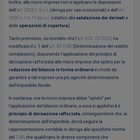
Inoltre, alle micro-imprese non si applicano le disposizioni
dell'
art. 2423 c. 5 c.c.
(deroga per casi eccezionali) e dell'
art.
2426 c. 1 n. 11 bis c.c.
(relativo alla
valutazione dei derivati
e
delle
operazioni di copertura
).
Tanto premesso, va ricordato che l'
art. 8 DL 73/2022
, ha
modificato il c. 1 dell'
art. 83 TUIR
(Determinazione del reddito
complessivo), disponendo l'applicazione del principio di
derivazione rafforzata alle micro-imprese che optino per la
redazione del bilancio in forma ordinaria
in modo da
garantire a tali imprese una più agevole determinazione
dell'imponibile fiscale.
In sostanza, ove la micro-impresa abbia “optato” per
l'applicazione del bilancio ordinario, a essa si applicherà il
principio di derivazione rafforzata
, conseguendone che, la
determinazione dell'imponibile, dovrà seguire la
rappresentazione contabile in deroga alle specifiche norme
del
TUIR
che qualificano le diverse componenti che