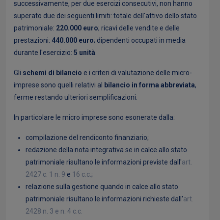
successivamente, per due esercizi consecutivi, non hanno
superato due dei seguenti limiti: totale dell'attivo dello stato
patrimoniale:
220.000 euro
; ricavi delle vendite e delle
prestazioni:
440.000 euro
; dipendenti occupati in media
durante l'esercizio:
5 unità
.
Gli
schemi di bilancio
e i criteri di valutazione delle micro-
imprese sono quelli relativi al
bilancio in forma abbreviata
,
ferme restando ulteriori semplificazioni.
In particolare le micro imprese sono esonerate dalla:
compilazione del rendiconto finanziario;
redazione della nota integrativa se in calce allo stato
patrimoniale risultano le informazioni previste dall'
art.
2427 c. 1 n. 9
e
16 c.c.
;
relazione sulla gestione quando in calce allo stato
patrimoniale risultano le informazioni richieste dall'
art.
2428 n. 3 e n. 4 c.c.