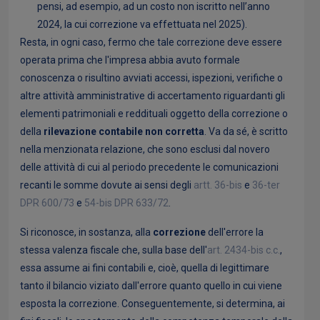
pensi, ad esempio, ad un costo non iscritto nell’anno
2024, la cui correzione va effettuata nel 2025).
Resta, in ogni caso, fermo che tale correzione deve essere
operata prima che l'impresa abbia avuto formale
conoscenza o risultino avviati accessi, ispezioni, verifiche o
altre attività amministrative di accertamento riguardanti gli
elementi patrimoniali e reddituali oggetto della correzione o
della
rilevazione contabile non corretta
. Va da sé, è scritto
nella menzionata relazione, che sono esclusi dal novero
delle attività di cui al periodo precedente le comunicazioni
recanti le somme dovute ai sensi degli
artt. 36-bis
e
36-ter
DPR 600/73
e
54-bis DPR 633/72
.
Si riconosce, in sostanza, alla
correzione
dell'errore la
stessa valenza fiscale che, sulla base dell'
art. 2434-bis c.c.
,
essa assume ai fini contabili e, cioè, quella di legittimare
tanto il bilancio viziato dall'errore quanto quello in cui viene
esposta la correzione. Conseguentemente, si determina, ai