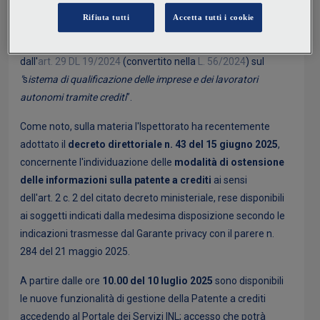
conseguimento della patente per le imprese e i lavoratori
autonomi operanti nei cantieri temporanei o mobili
”), a sua
volta attuativo dell'
art. 27 D.Lgs. 81/2008
, come modificato
dall'
art. 29 DL 19/2024
(convertito nella
L. 56/2024
) sul
"
s
istema di qualificazione delle imprese e dei lavoratori
autonomi tramite crediti
”.
Come noto, sulla materia l'Ispettorato ha recentemente
adottato il
decreto direttoriale n. 43 del 15 giugno
2025
,
concernente l'individuazione delle
modalità di ostensione
delle informazioni sulla patente a crediti
ai sensi
dell'art. 2 c. 2 del citato decreto ministeriale, rese disponibili
ai soggetti indicati dalla medesima disposizione secondo le
indicazioni trasmesse dal Garante privacy con il parere n.
284 del 21 maggio 2025.
A partire dalle ore
10.00 del 10 luglio 2025
sono disponibili
le nuove funzionalità di gestione della Patente a crediti
accedendo al Portale dei Servizi INL; accesso che potrà