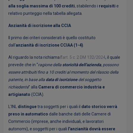
alla
soglia massima di 100 crediti
, stabilendo i
requisiti
e
relativo punteggio nella tabella allegata.
Anzianità di iscrizione alla CCIA
Il primo dei criteri considerati è quello costituito
dall'
anzianità di iscrizione CCIAA (1-4)
.
Al riguardo la nota richiama l'
art. 5 c. 2 DM 132/2024
, il quale
prevede che in “
ragione della
storicità dell'azienda
, possono
essere attribuiti fino a 10 crediti al momento del rilascio della
patente, in base alla
data di iscrizione
del soggetto
richiedente
” alla
Camera di commercio industria e
artigianato
(CCIA).
L'INL
distingue
tra soggetti per i quali il
dato storico verrà
preso in automatico
dalle banche dati delle Camere di
Commercio (imprese, anche individuali, e lavoratori
autonomi), e soggetti per i quali
l'anzianità dovrà essere