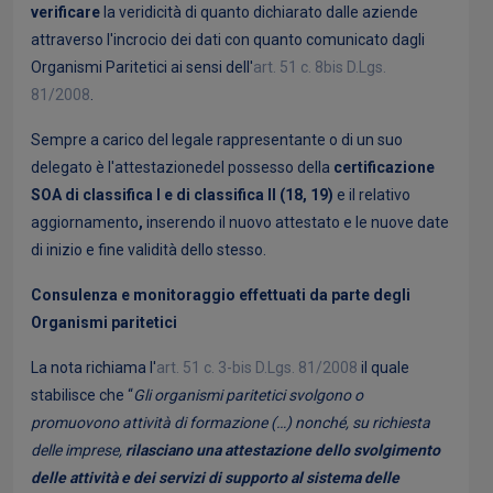
verificare
la veridicità di quanto dichiarato dalle aziende
attraverso l'incrocio dei dati con quanto comunicato dagli
Organismi Paritetici ai sensi dell'
art. 51 c. 8bis D.Lgs.
81/2008
.
Sempre a carico del legale rappresentante o di un suo
delegato è l'attestazionedel possesso della
certificazione
SOA di classifica I e di classifica II (18, 19)
e il relativo
aggiornamento
,
inserendo il nuovo attestato e le nuove date
di inizio e fine validità dello stesso.
Consulenza e monitoraggio effettuati da parte degli
Organismi paritetici
La nota richiama l'
art. 51 c. 3-bis D.Lgs. 81/2008
il quale
stabilisce che “
Gli organismi paritetici svolgono o
promuovono attività di formazione (…) nonché, su richiesta
delle imprese,
rilasciano una attestazione dello svolgimento
delle attività e dei servizi di supporto al sistema delle