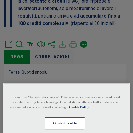
la cd.
patente a crediti
(PAC): ora imprese e
lavoratori autonomi, se dimostreranno di avere i
requisiti
, potranno arrivare ad
accumulare fino a
100 crediti complessivi
(rispetto ai 30 iniziali).
NEWS
CORRELAZIONI
Fonte
:
Quotidianopiù
Prosegue con la
Nota n. 288 del 15 luglio 2025
l'attività di
implementazione del sistema normativo concernente
l'operatività della c.d.
patente a crediti
da parte dell'
INL
, che
dà attuazione alle disposizioni contenute nel
decreto del
Ministro del Lavoro e delle Politiche Sociali n. 132 del 18
settembre 2024
(“
Regolamento relativo all'individuazione
delle modalità di presentazione della domanda per il