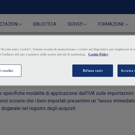
BIBLIOTECA
ZZAZIONI
SERVIZI
FORMAZIONE
mportazione in assenza de
elle specifiche modalità di applicazione dell'IVA sulle importazion
nsì occorre che i beni importati presentino un “nesso immediato e
 doganale nel registro degli acquisti.