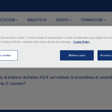
BIBLIOTECA
ZZAZIONI
SERVIZI
FORMAZIONE
erbale di diserzione
ito di bilancio dell’anno 2024: nel verbale di assemblea di secon
a. E' corretto?