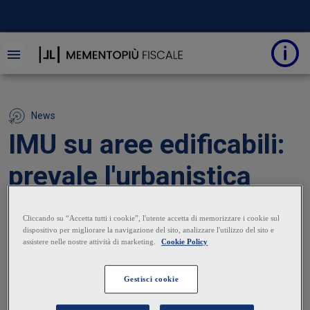
News
IMU su aree edificabili:
prevale l'urbanistica
sulla rendita catastale
zero
09 Ottobre 2025
|
Barbara Bosso de Cardona
L'
IMU
è dovuta sulle
aree urbane
anche se prive di