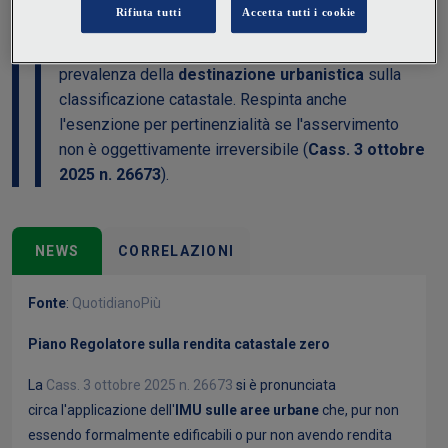
rendita, a condizione che il
Piano Regolatore
le
qualifichi come
fabbricabili
. Il principio cardine è la
prevalenza della
destinazione urbanistica
sulla
classificazione catastale. Respinta anche
l'esenzione per pertinenzialità se l'asservimento
non è oggettivamente irreversibile (
Cass. 3 ottobre
2025 n. 26673
).
NEWS
CORRELAZIONI
Fonte
:
QuotidianoPiù
Piano Regolatore sulla rendita catastale zero
La
Cass. 3 ottobre 2025 n. 26673
si è pronunciata
circa l'applicazione dell'
IMU sulle aree urbane
che, pur non
essendo formalmente edificabili o pur non avendo rendita