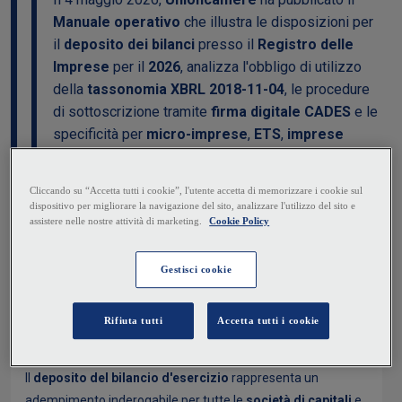
Manuale operativo
che illustra le disposizioni per
il
deposito dei bilanci
presso il
Registro delle
Imprese
per il
2026
, analizza l'obbligo di utilizzo
della
tassonomia XBRL 2018-11-04
, le procedure
di sottoscrizione tramite
firma digitale CADES
e le
specificità per
micro-imprese
,
ETS
,
imprese
sociali
e
società
benefit
.
NEWS
CORRELAZIONI
Fonte
:
Quotidianopiù
Obblighi e scadenze per la campagna bilanci 2026
Il
deposito del bilancio d'esercizio
rappresenta un
adempimento inderogabile per tutte le
società di capitali
e