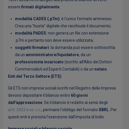
essere
firmati digitalmente
:
modalità CADES (.p7m)
: è l'unico formato ammesso.
Crea una "busta" digitale che racchiude il documento;
modalità PADES
: non genera un file con estensione
.p7m e pertanto non deve essere utilizzata;
soggetti firmatari
: la domanda può essere sottoscritta
da un
amministratore/liquidatore
, da un
professionista incaricato
(iscritto all'Albo dei Dottori
Commercialisti ed Esperti Contabili) o da un
notaio
.
Enti del Terzo Settore (ETS)
Gli ETS non imprese sociali iscritti nel Registro delle Imprese
devono depositare il bilancio entro
60 giorni
dall'approvazione
. Se il bilancio è redatto ai sensi degli
artt. 2423 e ss. c.c.
, permane l'obbligo del formato
XBRL
. Per
questi enti è prevista l'esenzione dall'imposta di bollo.
Imprese sociali e bilancio sociale