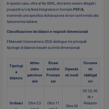
In questo caso, oltre al file XBRL, dovranno essere allegati i
prospetti e/o la Nota Integrativa in formato
PDF/A
,
inserendo una specifica dichiarazione di non conformità alla
tassonomia italiana.
Classificazione dei bilanci e requisiti dimensionali
Il Manuale Unioncamere 2026 distingue tre principali
tipologie di bilancio basate su limiti dimensionali.
Attivo
Ricavi
Docume
Tipologi
stato
vendite/
Dipende
nti
a
patrimon
Prestazi
nti medi
obbligat
bilancio
iale
oni
ori
SP, CE, RF,
NI +
Ordinari
Oltre 5,5
Oltre 11
Relazion
Oltre 50