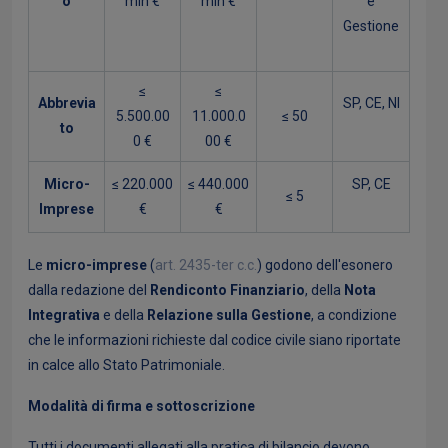
o
mln €
mln €
e
Gestione
≤
≤
Abbrevia
SP, CE, NI
5.500.00
11.000.0
≤ 50
to
0 €
00 €
Micro-
≤ 220.000
≤ 440.000
SP, CE
≤ 5
Imprese
€
€
Le
micro-imprese
(
art. 2435-ter c.c.
) godono dell'esonero
dalla redazione del
Rendiconto Finanziario
, della
Nota
Integrativa
e della
Relazione sulla Gestione
, a condizione
che le informazioni richieste dal codice civile siano riportate
in calce allo Stato Patrimoniale.
Modalità di firma e sottoscrizione
Tutti i documenti allegati alla pratica di bilancio devono