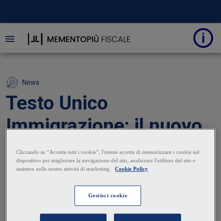
News
Testo Unico
Immigrazione: il nuovo
modello di “permesso
unico lavoro”
27 Maggio 2026
|
Roberta Cristaldi
Dal 22 maggio 2026 si applicano le disposizioni sul