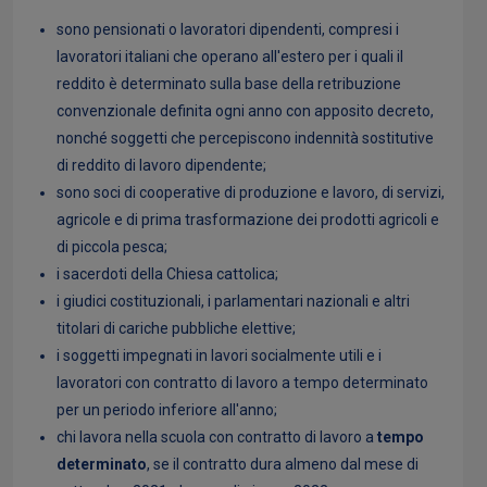
Abilitazioni per l'accesso alla precompilata di
sono pensionati o lavoratori dipendenti, compresi i
altri contribuenti
lavoratori italiani che operano all'estero per i quali il
reddito è determinato sulla base della retribuzione
Le novità del Decreto Semplificazioni
convenzionale definita ogni anno con apposito decreto,
nonché soggetti che percepiscono indennità sostitutive
di reddito di lavoro dipendente;
sono soci di cooperative di produzione e lavoro, di servizi,
agricole e di prima trasformazione dei prodotti agricoli e
di piccola pesca;
i sacerdoti della Chiesa cattolica;
i giudici costituzionali, i parlamentari nazionali e altri
titolari di cariche pubbliche elettive;
i soggetti impegnati in lavori socialmente utili e i
lavoratori con contratto di lavoro a tempo determinato
per un periodo inferiore all'anno;
chi lavora nella scuola con contratto di lavoro a
tempo
determinato
, se il contratto dura almeno dal mese di