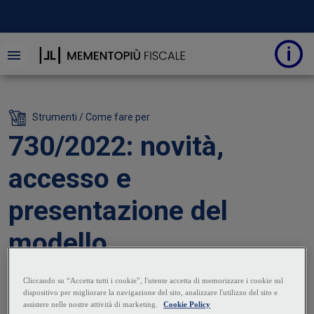
Strumenti / Come fare per
730/2022: novità,
accesso e
presentazione del
modello
30 Giugno 2022
|
Giuseppe Moschella
Nel Mod. 730/2022 ordinario o precompilato, relativo al