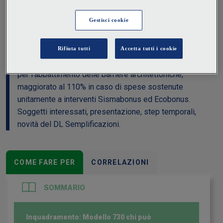
periodo d'imposta 2021, trovano spazio gli
adeguamenti del trattamento integrativo e l'ulteriore
detrazione a favore di lavoratori dipendenti e assimilati,
nonché il “bonus musica”. Aumentano le detrazioni per
spese veterinarie e bonus mobili. Inserito il Superbonus
per l'abbattimento delle barriere architettoniche,
maggiorato al 110% in caso di spese sostenute
unitamente a interventi Sismabonus ed Ecobonus.
Soggetti interessati, presentazione, step temporali,
novità del DL Semplificazioni.
COME FARE PER
CORRELAZIONI
SOMMARIO
Inquadramento: Modello 730 chi può