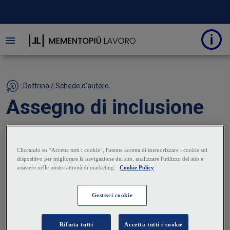
Dottrina / Schede d'autore
Assegno di inclusione
30 Luglio 2026
|
Francesca Bicicchi
L'Assegno di Inclusione (ADI) rappresenta una
misura di sostegno al reddito e di contrasto alla
povertà, alla fragilità e all'esclusione sociale delle
fasce deboli mediante l'adozione di percorsi di
inserimento sociale, formazione, lavoro e politica
attiva del lavoro.