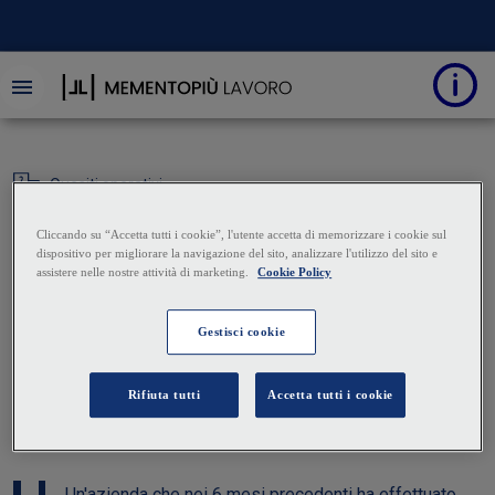
Quesiti operativi
Bonus giovani: accesso
all'esonero contributivo
in caso di precedente
licenziamento
26 Febbraio 2025
|
Luca Furfaro
Un'azienda che nei 6 mesi precedenti ha effettuato