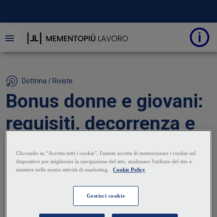
Dottrina / Riviste
Bonus donne e giovani:
requisiti, decorrenza e
durata
19 Maggio 2025
|
Giuseppe Buscema
Con l’emanazione dei Decreti attuativi e delle
circolari INPS, è stato definito il quadro regolatorio e