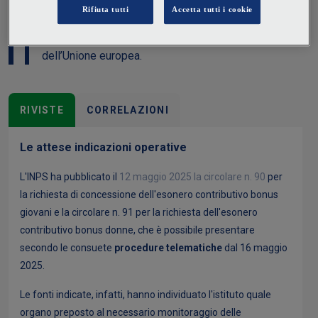
operativo del Bonus donne e del Bonus giovani. Il
lungo iter che ha portato a tale definizione è stato
condizionato dal rispetto dei necessari vincoli
dell’Unione europea.
RIVISTE
CORRELAZIONI
Le attese indicazioni operative
L'INPS ha pubblicato il
12 maggio 2025 la circolare n. 90
per
la richiesta di concessione dell'esonero contributivo bonus
giovani e la circolare n. 91 per la richiesta dell'esonero
contributivo bonus donne, che è possibile presentare
secondo le consuete
procedure telematiche
dal 16 maggio
2025.
Le fonti indicate, infatti, hanno individuato l'istituto quale
organo preposto al necessario monitoraggio delle