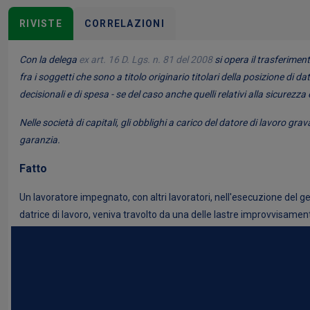
RIVISTE
CORRELAZIONI
Con la delega
ex art. 16 D. Lgs. n. 81 del 2008
si opera il trasferiment
fra i soggetti che sono a titolo originario titolari della posizione di 
decisionali e di spesa - se del caso anche quelli relativi alla sicurezza 
Nelle società di capitali, gli obblighi a carico del datore di lavoro g
garanzia.
Fatto
Un lavoratore impegnato, con altri lavoratori, nell'esecuzione del 
datrice di lavoro, veniva travolto da una delle lastre improvvisamente 