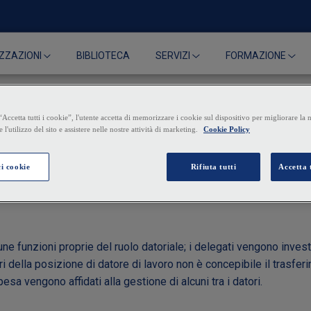
BIBLIOTECA
ZZAZIONI
SERVIZI
FORMAZIONE
per infortunio mortale: il
ne funzioni proprie del ruolo datoriale; i delegati vengono investiti
olari della posizione di datore di lavoro non è concepibile il tras
pesa vengono affidati alla gestione di alcuni tra i datori.