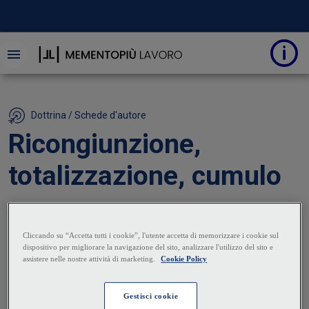
Dottrina / Schede d'autore
Ricongiunzione,
totalizzazione, cumulo
16 Febbraio 2026
|
Matteo Podda
L'assicurato durante la sua vita lavorativa può aver
maturato contribuzione in più di una gestione
controllata da INPS e/o in una o più casse
ordinistiche per i professionisti che sono iscritti ad