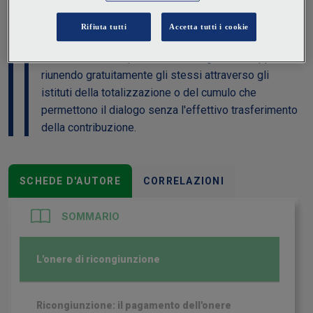
un Albo. L'interessato che avesse quindi posizioni
contributive in varie gestioni le può far dialogare
accentrando, in alcuni casi previo versamento di un
onere, i contributi presso un'unica gestione oppure
riunendo gratuitamente gli stessi attraverso gli
istituti della totalizzazione o del cumulo che
permettono il dialogo senza l'effettivo trasferimento
della contribuzione.
SCHEDE D'AUTORE
CORRELAZIONI
SOMMARIO
L'onere di ricongiunzione
Ricongiunzione: il pagamento dell'onere