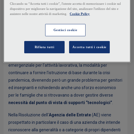
distanza come forme di welfare aziendale (Ris. AE
27 maggio 2021 n. 37).
NEWS
CORRELAZIONI
La didattica a distanza (
DAD
) è stata, come lo smart working
emergenziale per l'attività lavorativa, la modalità per
continuare a fornire l'istruzione di base durante la crisi
pandemica, divenendo però un grande problema per genitori
ed insegnanti e richiedendo anche uno sforzo economico
per le famiglie che si ritrovavano a dover gestire diverse
necessità dal punto di vista di supporti “tecnologici”
.
Nella Risoluzione dell'
Agenzia delle Entrate
(AE) viene
prospettato in particolare il caso di una azienda che intende
riconoscere alla generalità o a categorie di propri dipendenti