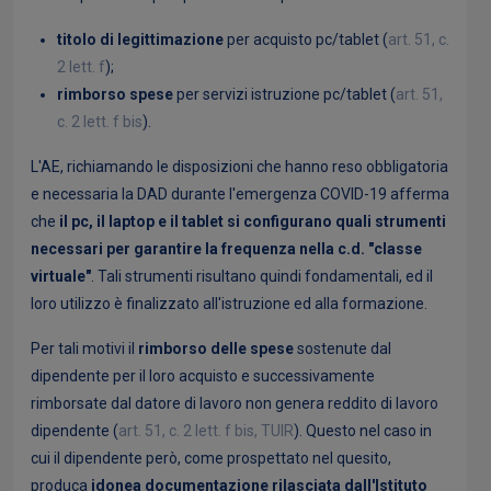
titolo di legittimazione
per acquisto pc/tablet (
art. 51, c.
2 lett. f
);
rimborso spese
per servizi istruzione pc/tablet (
art. 51,
c. 2 lett. f bis
).
L'AE, richiamando le disposizioni che hanno reso obbligatoria
e necessaria la DAD durante l'emergenza COVID-19 afferma
che
il pc, il laptop e il tablet si configurano quali strumenti
necessari per garantire la frequenza nella c.d. "classe
virtuale"
. Tali strumenti risultano quindi fondamentali, ed il
loro utilizzo è finalizzato all'istruzione ed alla formazione.
Per tali motivi il
rimborso delle spese
sostenute dal
dipendente per il loro acquisto e successivamente
rimborsate dal datore di lavoro non genera reddito di lavoro
dipendente (
art. 51, c. 2 lett. f bis, TUIR
). Questo nel caso in
cui il dipendente però, come prospettato nel quesito,
produca
idonea documentazione rilasciata dall'Istituto