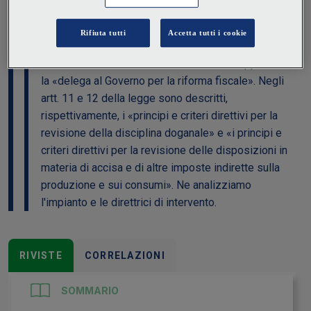
07 Novembre 2023
|
Piero Bellante
Con L. 111/2023 è stata definitivamente approvata
la «delega al Governo per la riforma fiscale». Negli
artt. 11 e 12 della legge sono descritti,
rispettivamente, i «principi e criteri direttivi per la
revisione della disciplina doganale» e «i principi e
criteri direttivi per la revisione delle disposizioni in
materia di accisa e di altre imposte indirette sulla
produzione e sui consumi». Ne analizziamo
l'impianto e le direttrici di intervento.
RIVISTE
CORRELAZIONI
SOMMARIO