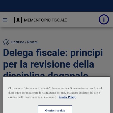
Dottrina / Riviste
Delega fiscale: principi
per la revisione della
disciplina doganale,
accise e imposte
indirette su produzione
e consumi