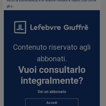
verso la sostenibilità) e le relative
mission
e
vision
, così come
gli o...
Contenuto riservato agli
abbonati.
Vuoi consultarlo
integralmente?
Sei un abbonato
Accedi