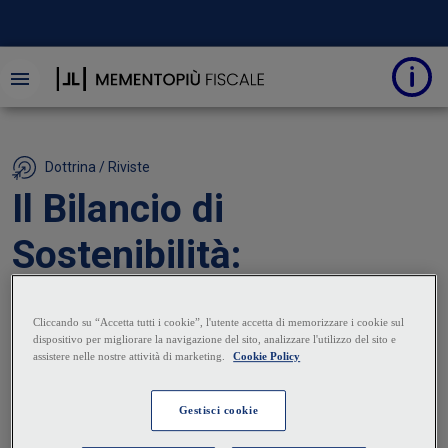
Dottrina / Riviste
Il Bilancio di
Sostenibilità:
definizione e
panoramica sui
principali framework
23 Gennaio 2024
|
Valentina Minutiello