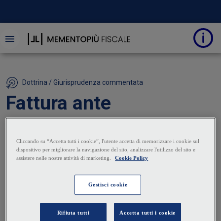
Dottrina / Giurisprudenza commentata
Fattura ante
dichiarazione di
fallimento: l'IVA va in
chirografo
22 Marzo 2024
|
Matteo Dellapina
Una recente pronuncia torna sulla tematica del