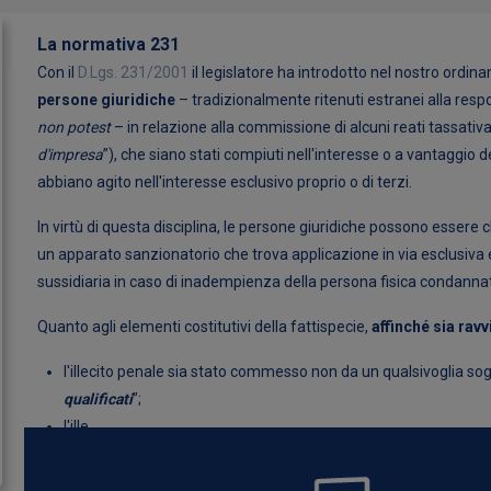
La normativa 231
Con il
D.Lgs. 231/2001
il legislatore ha introdotto nel nostro ordin
persone giuridiche
– tradizionalmente ritenuti estranei alla resp
non potest
– in relazione alla commissione di alcuni reati tassati
d'impresa
”), che siano stati compiuti nell'interesse o a vantaggio 
abbiano agito nell'interesse esclusivo proprio o di terzi.
In virtù di questa disciplina, le persone giuridiche possono essere
un apparato sanzionatorio che trova applicazione in via esclusiva e
sussidiaria in caso di inadempienza della persona fisica condanna
Quanto agli elementi costitutivi della fattispecie,
affinché sia ravv
l'illecito penale sia stato commesso non da un qualsivoglia sog
qualificati
”;
l'ille...