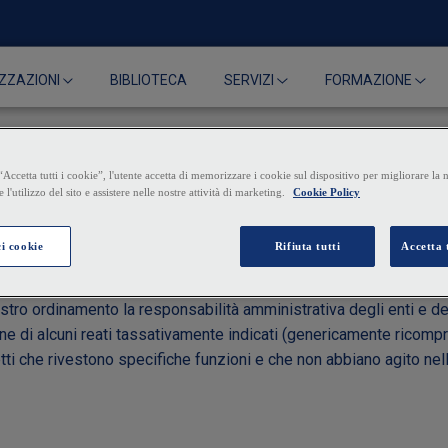
BIBLIOTECA
ZZAZIONI
SERVIZI
FORMAZIONE
tiva degli enti e modelli
ostro ordinamento la responsabilità amministrativa degli enti e de
e di alcuni reati tassativamente indicati (genericamente ricompre
ti che rivestono specifiche funzioni e che non abbiano agito nell