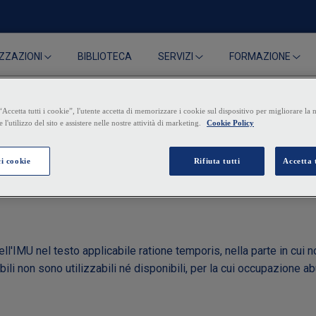
BIBLIOTECA
ZZAZIONI
SERVIZI
FORMAZIONE
bile è occupato ed è stat
 dell'IMU nel testo applicabile ratione temporis, nella parte in cu
obili non sono utilizzabili né disponibili, per la cui occupazione 