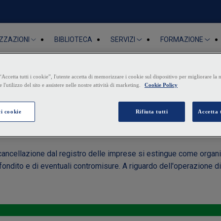
BIBLIOTECA
ZZAZIONI
SERVIZI
FORMAZIONE
e e estinzione della socie
a cancellazione dal registro delle imprese si estingue come orga
ofondito e di eventuali contromisure. A riguardo dell'operazione d