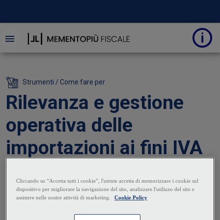
Strumenti / Come fare per
Rilevanza e gestione
operativa delle
importazioni ai fini IVA
08 Luglio 2025
|
Vincenzo Cristiano
L'importazione di beni, da chiunque effettuata
(imprenditore, professionista, società commerciale,