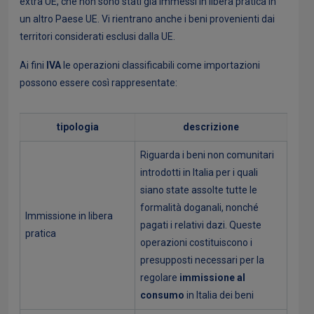
extra UE, che non sono stati già immessi in libera pratica in
un altro Paese UE. Vi rientrano anche i beni provenienti dai
territori considerati esclusi dalla UE.
Ai fini
IVA
le operazioni classificabili come importazioni
possono essere così rappresentate:
tipologia
descrizione
Riguarda i beni non comunitari
introdotti in Italia per i quali
siano state assolte tutte le
formalità doganali, nonché
Immissione in libera
pagati i relativi dazi. Queste
pratica
operazioni costituiscono i
presupposti necessari per la
regolare
immissione al
consumo
in Italia dei beni