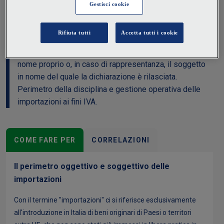
ente non commerciale, privato consumatore),
costituisce operazione imponibile in Italia, secondo le
regole delle operazioni imponibili interne. È
considerato debitore d'imposta chi si presenta in
dogana e rilascia una dichiarazione di importazione in
nome proprio o, in caso di rappresentanza, il soggetto
in nome del quale la dichiarazione è rilasciata.
Perimetro della disciplina e gestione operativa delle
importazioni ai fini IVA.
COME FARE PER
CORRELAZIONI
Il perimetro oggettivo e soggettivo delle
importazioni
Con il termine "importazioni" ci si riferisce esclusivamente
all'introduzione in Italia di beni originari di Paesi o territori