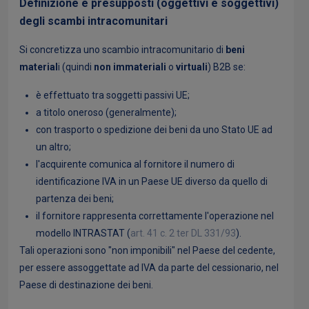
Definizione e presupposti (oggettivi e soggettivi)
degli scambi intracomunitari
Si concretizza uno scambio intracomunitario di
beni
material
i (quindi
non immateriali
o
virtuali
) B2B se:
è effettuato tra soggetti passivi UE;
a titolo oneroso (generalmente);
con trasporto o spedizione dei beni da uno Stato UE ad
un altro;
l'acquirente comunica al fornitore il numero di
identificazione IVA in un Paese UE diverso da quello di
partenza dei beni;
il fornitore rappresenta correttamente l'operazione nel
modello INTRASTAT (
art. 41 c. 2 ter DL 331/93
).
Tali operazioni sono "non imponibili" nel Paese del cedente,
per essere assoggettate ad IVA da parte del cessionario, nel
Paese di destinazione dei beni.