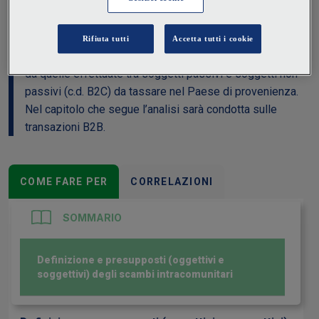
dell’Unione europea. La disciplina, contenuta nel DL
331/93, diversifica le operazioni effettuate tra soggetti
passivi (c.d. B2B), per le quali prevede il principio
generale della tassazione nel Paese di destinazione,
da quelle effettuate tra soggetti passivi e soggetti non
passivi (c.d. B2C) da tassare nel Paese di provenienza.
Nel capitolo che segue l’analisi sarà condotta sulle
transazioni B2B.
COME FARE PER
CORRELAZIONI
SOMMARIO
Definizione e presupposti (oggettivi e
soggettivi) degli scambi intracomunitari