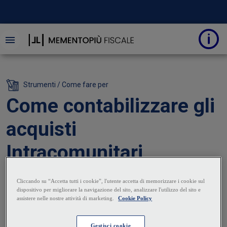
Strumenti / Come fare per
Come contabilizzare gli
acquisti
Intracomunitari
23 Luglio 2024
|
Vincenzo Cristiano
Gli scambi intracomunitari comprendono le operazioni
che intercorrono tra soggetti di diversi Stati membri