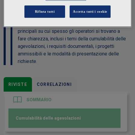
del 10 aprile 2025) riguardanti il Piano Transizione
5.0. Un'iniziativa cruciale per sostenere la
transizione energetica e digitale del sistema
produttivo italiano. Le FAQ affrontano le questioni
principali su cui spesso gli operatori si trovano a
fare chiarezza, inclusi i temi della cumulabilità delle
agevolazioni, i requisiti documentali, i progetti
ammissibili e le modalità di presentazione delle
richieste.
RIVISTE
CORRELAZIONI
SOMMARIO
Cumulabilità delle agevolazioni