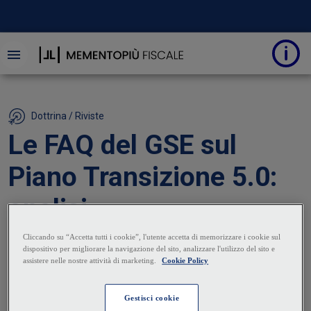
Dottrina / Riviste
Le FAQ del GSE sul
Piano Transizione 5.0:
analisi
14 Aprile 2025
|
Maurizio Maraglino Misciagna
Il GSE, in collaborazione con il MIMIT, ha pubblicato
alcuni chiarimenti sotto forma di FAQ (tra cui quelle