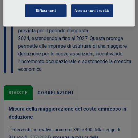
del costo del lavoro del 120% ammesso in
deduzione ai fini del calcolo dei redditi per le nuove
assunzioni a tempo indeterminato, originariamente
prevista per il periodo d'imposta
2024, estendendola fino al 2027. Questa proroga
permette alle imprese di usufruire di una maggiore
deduzione per le nuove assunzioni, incentivando
l'incremento occupazionale e sostenendo la crescita
economica.
RIVISTE
CORRELAZIONI
Misura della maggiorazione del costo ammesso in
deduzione
L'intervento normativo, ai commi 399 e 400 della Legge di
Bilancio (
L. 207/2024
),
proroga
la misura della