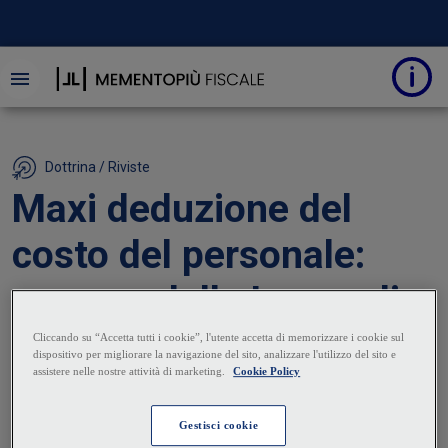
Dottrina / Riviste
Maxi deduzione del
costo del personale:
proroga della Legge di
Bilancio
27 Gennaio 2025
|
Beniamino Scarfone
La Legge di Bilancio 2025 rinnova la maggiorazione