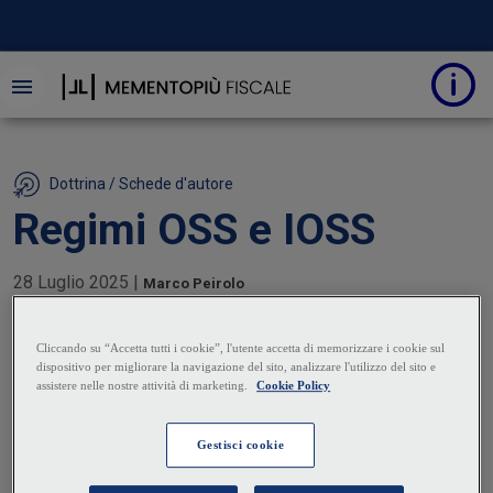
Dottrina / Schede d'autore
Regimi OSS e IOSS
28 Luglio 2025
|
Marco Peirolo
Si analizzano le disposizioni relative alle vendite a
distanza di beni e ai regimi speciali che consentono
di semplificare, non solo per le vendite a distanza,
ma anche per le prestazioni di servizi rese nella UE
a privati consumatori, gli obblighi di dichiarazione e
di versamento dell'IVA relativi a tali operazioni,