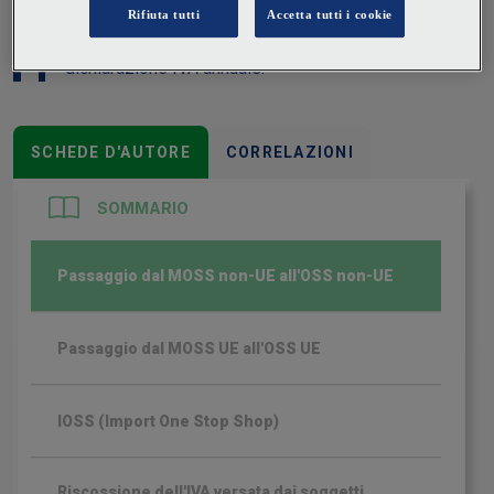
gestiti in maniera centralizzata e digitale, con
esonero da obblighi di fatturazione, registrazione e
dichiarazione IVA annuale.
SCHEDE D'AUTORE
CORRELAZIONI
SOMMARIO
Passaggio dal MOSS non-UE all'OSS non-UE
Passaggio dal MOSS UE all'OSS UE
IOSS (Import One Stop Shop)
Riscossione dell'IVA versata dai soggetti