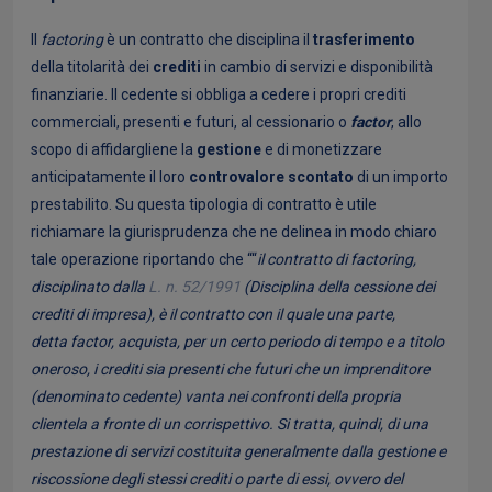
Il
factoring
è un contratto che disciplina il
trasferimento
della titolarità dei
crediti
in cambio di servizi e disponibilità
finanziarie. Il cedente si obbliga a cedere i propri crediti
commerciali, presenti e futuri, al cessionario o
factor
, allo
scopo di affidargliene la
gestione
e di monetizzare
anticipatamente il loro
controvalore
scontato
di un importo
prestabilito. Su questa tipologia di contratto è utile
richiamare la giurisprudenza che ne delinea in modo chiaro
tale operazione riportando che ““
il contratto di factoring,
disciplinato dalla
L. n. 52/1991
(Disciplina della cessione dei
crediti di impresa), è il contratto con il quale una parte,
detta factor, acquista, per un certo periodo di tempo e a titolo
oneroso, i crediti sia presenti che futuri che un imprenditore
(denominato cedente) vanta nei confronti della propria
clientela a fronte di un corrispettivo. Si tratta, quindi, di una
prestazione di servizi costituita generalmente dalla gestione e
riscossione degli stessi crediti o parte di essi, ovvero del