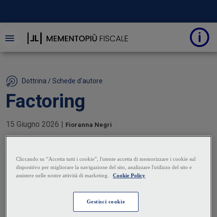
Dottrina / Schede d'autore
Factoring
15 Giugno 2026
|
Fioranna Negri
Il factoring è un contratto che disciplina il
trasferimento della titolarità dei crediti in cambio di
servizi e disponibilità finanziarie. Il cedente si
obbliga a cedere i propri crediti commerciali,
presenti e futuri, al cessionario o factor, allo scopo
di affidargliene la gestione e di monetizzare