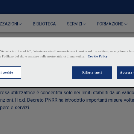
BIBLIOTECA
ZZAZIONI
SERVIZI
FORMAZIONE
sto alla somministrazione 
sa utilizzatrice è consentita solo nei limiti stabiliti da un valid
zioni. Il c.d. Decreto PNRR ha introdotto importanti misure volte 
pere e servizi.