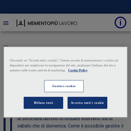
Quesiti operativi
Riposo compensativo
in caso di reperibilità
19 Settembre 2024
|
Francesco Geria
Alcuni lavoratori, assunti con CCNL Metalmeccanica
Industria, che hanno l'obbligo di reperibilità durante
la settimana devono effettuare interventi sia di
sabato che di domenica. Come è possibile gestire il