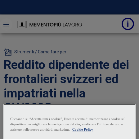
Strumenti / Come fare per
Reddito dipendente dei
frontalieri svizzeri ed
impatriati nella
CU/2025
21 Gennaio 2025
|
Claudia Iozzo
La Certificazione Unica 2025 recepisce le modalità di