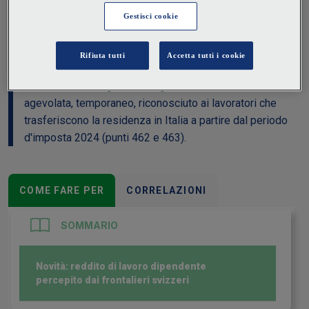
tassazione dei redditi di lavoro dipendente dei
frontalieri svizzeri, introdotte con l’entrata in vigore
dell’Accordo sottoscritto fra Italia e la Confederazione il
23 dicembre 2020 (punti da 451 a 454 della CU).
Ulteriore novità riguarda il regime di tassazione
agevolata, temporaneo, riconosciuto ai lavoratori che
trasferiscono la residenza in Italia a partire dal periodo
d'imposta 2024 (punti 462 e 463).
COME FARE PER
CORRELAZIONI
SOMMARIO
Novità: reddito di lavoro dipendente
percepito dai frontalieri svizzeri