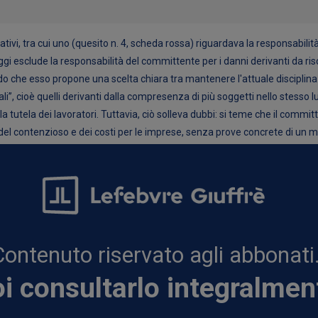
tivi, tra cui uno (quesito n. 4, scheda rossa) riguardava la responsabilità
ggi esclude la responsabilità del committente per i danni derivanti da risc
ndo che esso propone una scelta chiara tra mantenere l'attuale disciplina
iali”, cioè quelli derivanti dalla compresenza di più soggetti nello stess
 la tutela dei lavoratori. Tuttavia, ciò solleva dubbi: si teme che il co
 del contenzioso e dei costi per le imprese, senza prove concrete di un m
Contenuto riservato agli abbonati
i consultarlo integralmen