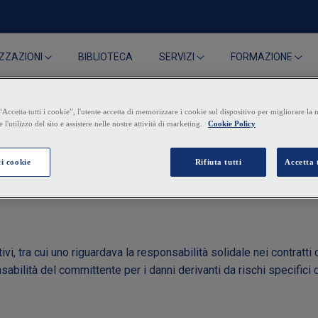
BIBLIOTECA
ZZAZIONI
SERVIZI
FORMAZIONE
le del committente negli a
gativo
i, tra cui uno riguardava la responsabilità solidale nei contratti 
ilità del committente per i danni derivanti da rischi specifici de