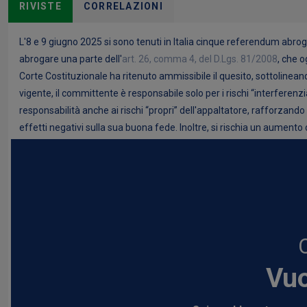
RIVISTE
CORRELAZIONI
L'8 e 9 giugno 2025 si sono tenuti in Italia cinque referendum abroga
abrogare una parte dell'
art. 26, comma 4, del D.Lgs. 81/2008
, che o
Corte Costituzionale ha ritenuto ammissibile il quesito, sottolinea
vigente, il committente è responsabile solo per i rischi “interferenz
responsabilità anche ai rischi “propri” dell'appaltatore, rafforzando
effetti negativi sulla sua buona fede. Inoltre, si rischia un aumento
Vuo