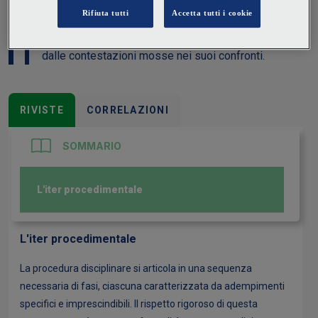
interesse: quello del datore di lavoro, a sanzionare
comportamenti non conformi agli standard aziendali;
quello del lavoratore, a difendersi adeguatamente
dalle contestazioni mosse nei suoi confronti.
RIVISTE
CORRELAZIONI
SOMMARIO
L'iter procedimentale
L'iter procedimentale
La procedura disciplinare si articola in una sequenza
necessaria di fasi, ciascuna caratterizzata da adempimenti
specifici e imprescindibili. Il rispetto rigoroso di questa