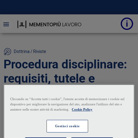
Dottrina / Riviste
Procedura disciplinare:
requisiti, tutele e
sanzioni
21 Luglio 2025
|
Giuseppe Gentile
I presupposti procedimentali del potere disciplinare
del datore di lavoro rispondono a un duplice